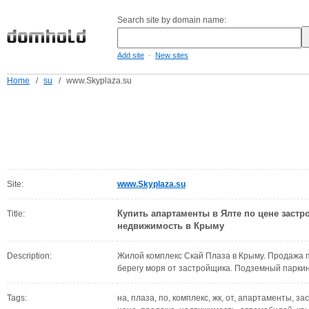
Search site by domain name:
-
Add site
New sites
Home
/
su
/
www.Skyplaza.su
Site:
www.Skyplaza.su
Купить апартаменты в Ялте по цене застр
Title:
недвижимость в Крыму
Description:
Жилой комплекс Скай Плаза в Крыму. Продажа 
берегу моря от застройщика. Подземный паркин
Tags:
на, плаза, по, комплекс, жк, от, апартаменты, з