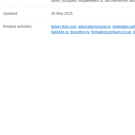
цене, продажа, недвижимость, автомобилей, крым
Updated:
05 May 2025
Related websites:
turkey-foto.com
,
advocatemoscow.ru
,
smekalkin.net
italistyle.ru
,
brusstroy.ru
,
formationcompany.co.uk
,
o