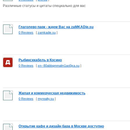
Различные статусы и цитаты специально для вас
Глаголево парк - ждем Вас на zaMKADie.su
0 Reviews
[
zamkadie.su
]
Рыбинсккабель в Косино
0 Reviews
[
xn--80abbqmmalm1ao0jxa.su
]
Жилая и коммерческая недвижимость
0 Reviews
[
myrealty.su
]
Открытие кафе и дизайн бара в Москве доступно