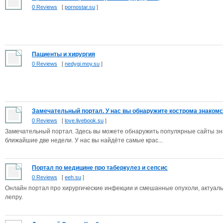
0 Reviews
[
pornostar.su
]
Пациенты и хирургия
0 Reviews
[
nedygi.moy.su
]
Замечательный портал. У нас вы обнаружите кострома знаком
0 Reviews
[
love.livebook.su
]
Замечательный портал. Здесь вы можете обнаружить популярные сайты зна
ближайшие две недели. У нас вы найдёте самые крас...
Портал по медицине про таберкулез и сепсис
0 Reviews
[
eeh.su
]
Онлайн портал про хирургические инфекции и смешанные опухоли, актуал
лепру.