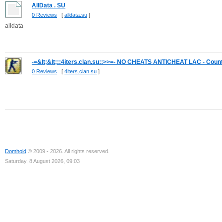
AllData . SU
0 Reviews
[
alldata.su
]
alldata
-=&lt;&lt;::4iters.clan.su::>>=- NO CHEATS ANTICHEAT LAC - Count.
0 Reviews
[
4iters.clan.su
]
Domhold
© 2009 - 2026. All rights reserved.
Saturday, 8 August 2026, 09:03