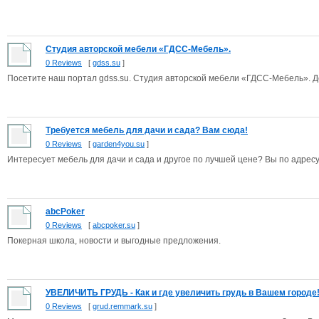
Студия авторской мебели «ГДСС-Мебель».
0 Reviews
[
gdss.su
]
Посетите наш портал gdss.su. Студия авторской мебели «ГДСС-Мебель». Д
Требуется мебель для дачи и сада? Вам сюда!
0 Reviews
[
garden4you.su
]
Интересует мебель для дачи и сада и другое по лучшей цене? Вы по адрес
abcPoker
0 Reviews
[
abcpoker.su
]
Покерная школа, новости и выгодные предложения.
УВЕЛИЧИТЬ ГРУДЬ - Как и где увеличить грудь в Вашем городе
0 Reviews
[
grud.remmark.su
]