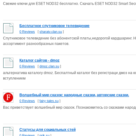
Свежие ключи для ESET NOD32 бесплатно. Скачать ESET NOD32 Smart Securit
Бесплатное спутниковое телевидение
0 Reviews
[
sharatv.clan.su
]
Спутниковое телевидение без абонентской платы,недорогой кардшаринг. На
ассортимент разнообразных пакетов.
Каталог сайтов - dmoz
0 Reviews
[
dmoz.clan.su
]
альтернатива каталогу dmoz. Беспалтный каталог без регистраци дмоз на ю
вступлением
Волшебный мир сказок: народные сказки, авторские сказки.
0 Reviews
[
fairy-tales.su
]
Вас приветствует волшебный мир сказок. Познакомитесь со сказками наро
Статусы для социальных стей
0 Reviews
[
prik.su
]