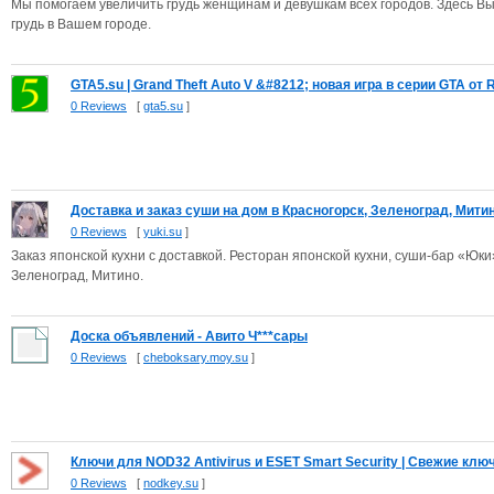
Мы помогаем увеличить грудь женщинам и девушкам всех городов. Здесь Вы
грудь в Вашем городе.
GTA5.su | Grand Theft Auto V &#8212; новая игра в серии GTA от R.
0 Reviews
[
gta5.su
]
Доставка и заказ суши на дом в Красногорск, Зеленоград, Митино
0 Reviews
[
yuki.su
]
Заказ японской кухни с доставкой. Ресторан японской кухни, суши-бар «Юки
Зеленоград, Митино.
Доска объявлений - Авито Ч***сары
0 Reviews
[
cheboksary.moy.su
]
Ключи для NOD32 Antivirus и ESET Smart Security | Свежие ключи
0 Reviews
[
nodkey.su
]