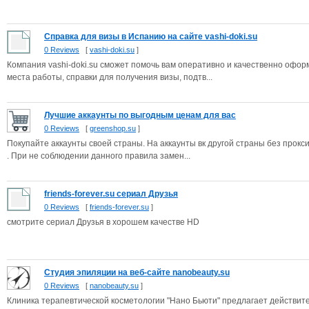
Справка для визы в Испанию на сайте vashi-doki.su
0 Reviews
[
vashi-doki.su
]
Компания vashi-doki.su сможет помочь вам оперативно и качественно офор
места работы, справки для получения визы, подтв...
Лучшие аккаунты по выгодным ценам для вас
0 Reviews
[
greenshop.su
]
Покупайте аккаунты своей страны. На аккаунты вк другой страны без прокси
. При не соблюдении данного правила замен...
friends-forever.su сериал Друзья
0 Reviews
[
friends-forever.su
]
смотрите сериал Друзья в хорошем качестве HD
Студия эпиляции на веб-сайте nanobeauty.su
0 Reviews
[
nanobeauty.su
]
Клиника терапевтической косметологии "Нано Бьюти" предлагает действи