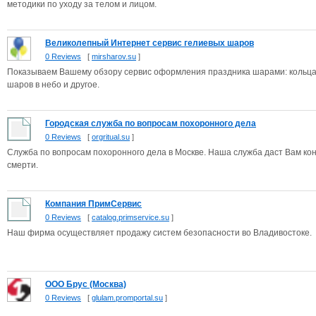
методики по уходу за телом и лицом.
Великолепный Интернет сервис гелиевых шаров
0 Reviews
[
mirsharov.su
]
Показываем Вашему обзору сервис оформления праздника шарами: кольца и
шаров в небо и другое.
Городская служба по вопросам похоронного дела
0 Reviews
[
orgritual.su
]
Служба по вопросам похоронного дела в Москве. Наша служба даст Вам ко
смерти.
Компания ПримСервис
0 Reviews
[
catalog.primservice.su
]
Наш фирма осуществляет продажу систем безопасности во Владивостоке.
ООО Брус (Москва)
0 Reviews
[
glulam.promportal.su
]