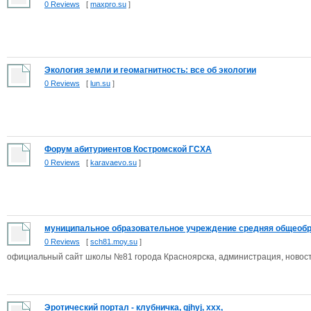
0 Reviews
[
maxpro.su
]
Экология земли и геомагнитность: все об экологии
0 Reviews
[
lun.su
]
Форум абитуриентов Костромской ГСХА
0 Reviews
[
karavaevo.su
]
муниципальное образовательное учреждение средняя общеобра
0 Reviews
[
sch81.moy.su
]
официальный сайт школы №81 города Красноярска, администрация, новост
Эротический портал - клубничка, gjhyj, ххх,