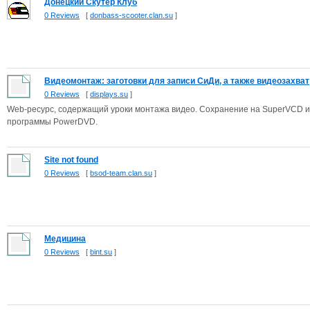
Донецкий Скутер Клуб
0 Reviews
[
donbass-scooter.clan.su
]
Видеомонтаж: заготовки для записи СиДи, а также видеозахват
0 Reviews
[
displays.su
]
Web-ресурс, содержащий уроки монтажа видео. Сохранение на SuperVCD 
программы PowerDVD.
Site not found
0 Reviews
[
bsod-team.clan.su
]
Медицина
0 Reviews
[
bint.su
]