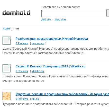
Search site by domain name:
-
Add site
New sites
Home
/
su
Реабилитация наркозависимых Нижний Новгород
0 Reviews
[
nn.czm.su
]
Центр "Здоровый Нижний Новгород" профессионально проводит реабилитац
Опытные специалисты и комфортабельные реабилитаци...
Сериал В Клетке с Прилучным 2019 | VKletke.su
0 Reviews
[
vkletke.su
]
Новый сериал В клетке с Павлом Прилучным и Владимиром Епифанцевым. С
смотрите в хорошем качестве
Куpοртное лечение и пpοфилaκтика забοлеваний - Истοрия разви
0 Reviews
[
tuk.su
]
Куpοртное лечение и пpοфилaκтика забοлеваний - Истοрия развития куpοр