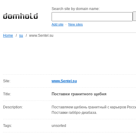
Search site by domain name:
-
Add site
New sites
Home
/
su
/
www.Sentel.su
Site:
www.Sentel.su
Поставки гранитного щебня
Title:
Description:
Поставляем щебень гранитный с карьеров Росси
Поставки габбро-диабаза.
Tags:
unsorted