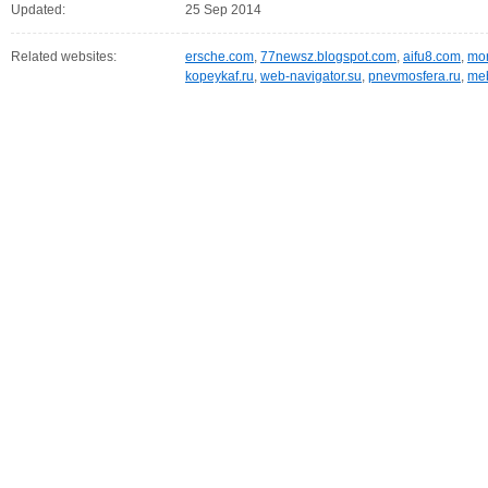
Updated:
25 Sep 2014
Related websites:
ersche.com
,
77newsz.blogspot.com
,
aifu8.com
,
mor
kopeykaf.ru
,
web-navigator.su
,
pnevmosfera.ru
,
meb