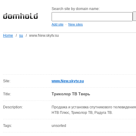
Search site by domain name:
-
Add site
New sites
Home
/
su
/
www.New.skytv.su
Site:
www.New.skytv.su
Триколор ТВ Тверь
Title:
Description:
Продажа и установка спутникового телевидения 
НТВ Плюс, Триколор ТВ, Радуга ТВ.
Tags:
unsorted