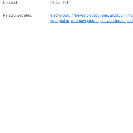
Updated:
03 Jan 2014
Related websites:
ersche.com
,
77newsz.blogspot.com
,
aifu8.com
,
mor
kopeykaf.ru
,
web-navigator.su
,
pnevmosfera.ru
,
meb