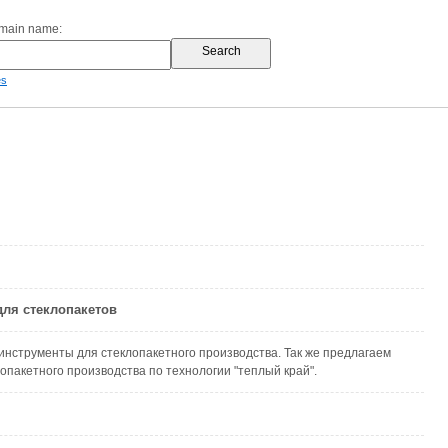
omain name:
es
ля стеклопакетов
нструменты для стеклопакетного производства. Так же предлагаем
лопакетного производства по технологии "теплый край".