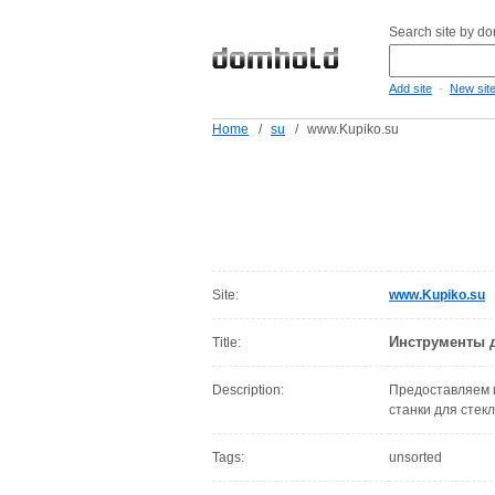
Search site by d
-
Add site
New sit
Home
/
su
/
www.Kupiko.su
Site:
www.Kupiko.su
Инструменты д
Title:
Description:
Предоставляем и
станки для стек
Tags:
unsorted