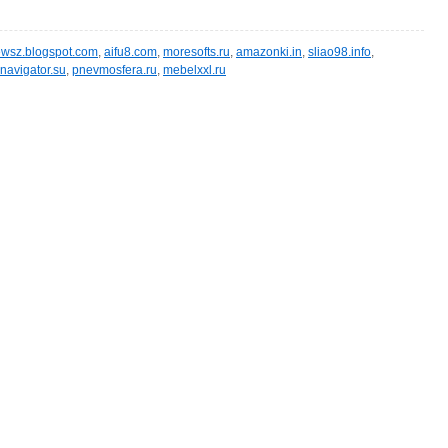
wsz.blogspot.com
,
aifu8.com
,
moresofts.ru
,
amazonki.in
,
sliao98.info
,
navigator.su
,
pnevmosfera.ru
,
mebelxxl.ru