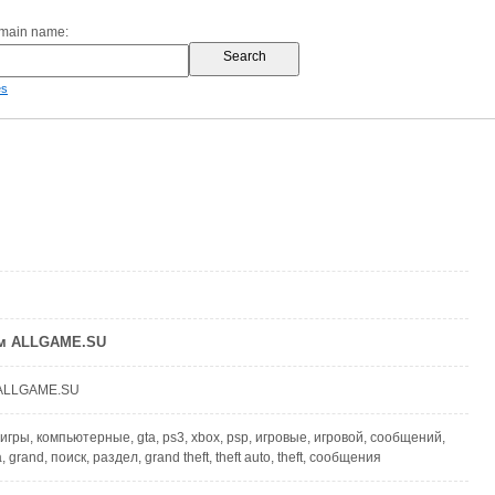
omain name:
es
м ALLGAME.SU
 ALLGAME.SU
игры, компьютерные, gta, ps3, xbox, psp, игровые, игровой, сообщений,
 grand, поиск, раздел, grand theft, theft auto, theft, сообщения