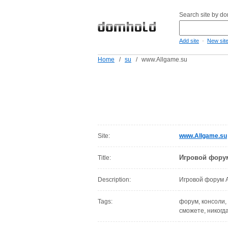
Search site by d
-
Add site
New sit
Home
/
su
/
www.Allgame.su
Site:
www.Allgame.su
Игровой фору
Title:
Description:
Игровой форум
Tags:
форум, консоли, 
сможете, никогда,