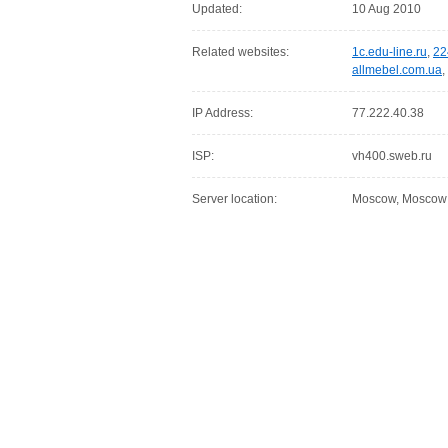
Updated:
10 Aug 2010
Related websites:
1c.edu-line.ru
,
22
allmebel.com.ua
,
IP Address:
77.222.40.38
ISP:
vh400.sweb.ru
Server location:
Moscow, Moscow C