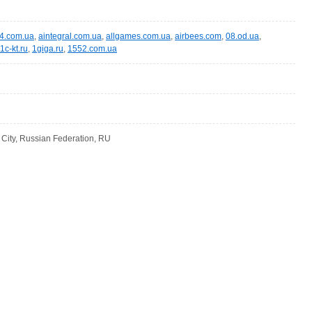
4.com.ua
,
aintegral.com.ua
,
allgames.com.ua
,
airbees.com
,
08.od.ua
,
1c-kt.ru
,
1giga.ru
,
1552.com.ua
ity, Russian Federation, RU