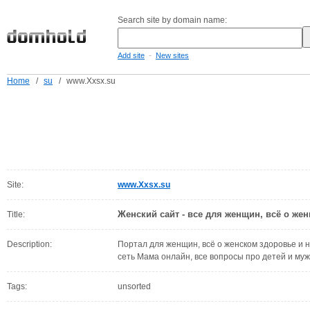
Search site by domain name:
-
Add site
New sites
Home
/
su
/
www.Xxsx.su
Site:
www.Xxsx.su
Женский сайт - все для женщин, всё о же
Title:
Description:
Портал для женщин, всё о женском здоровье и н
сеть Мама онлайн, все вопросы про детей и му
Tags:
unsorted