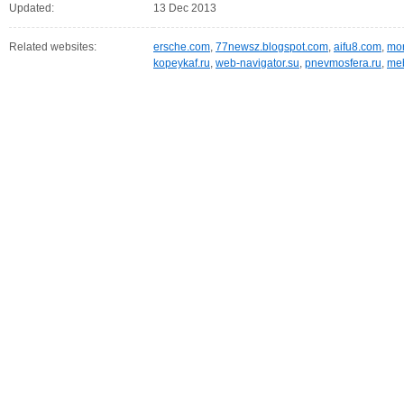
Updated:
13 Dec 2013
Related websites:
ersche.com
,
77newsz.blogspot.com
,
aifu8.com
,
mor
kopeykaf.ru
,
web-navigator.su
,
pnevmosfera.ru
,
meb