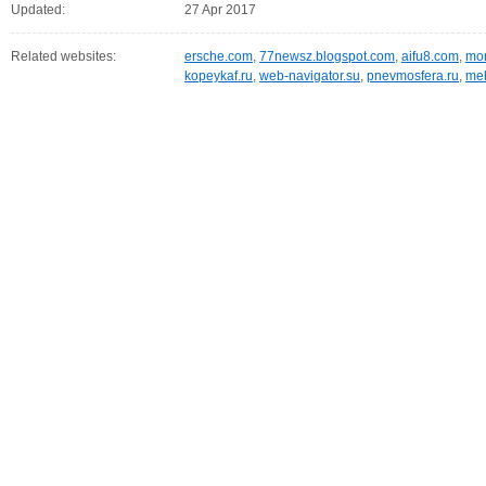
Updated:
27 Apr 2017
Related websites:
ersche.com
,
77newsz.blogspot.com
,
aifu8.com
,
mor
kopeykaf.ru
,
web-navigator.su
,
pnevmosfera.ru
,
meb