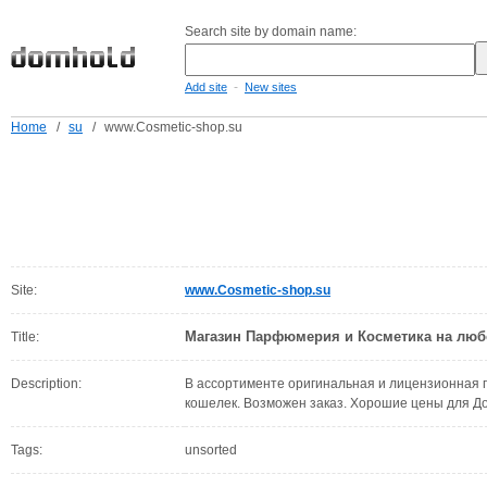
Search site by domain name:
-
Add site
New sites
Home
/
su
/
www.Cosmetic-shop.su
Site:
www.Cosmetic-shop.su
Магазин Парфюмерия и Косметика на люб
Title:
Description:
В ассортименте оригинальная и лицензионная 
кошелек. Возможен заказ. Хорошие цены для До
Tags:
unsorted