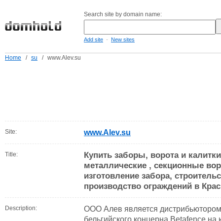
Search site by domain name:
-
Add site
New sites
Home
/
su
/
www.Alev.su
Site:
www.Alev.su
Купить заборы, ворота и калитк
Title:
металлические , секционные воро
изготовление забора, строитель
производство ограждений в Кра
Description:
ООО Алев является дистрибьютором
бельгийского концерна Betafence на