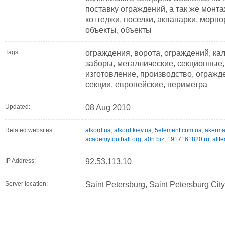
поставку ограждений, а так же монт
коттеджи, поселки, аквапарки, морп
объекты, объекты
Tags:
ограждения, ворота, ограждений, кали
заборы, металлические, секционные,
изготовление, производство, огражд
секции, европейские, периметра
Updated:
08 Aug 2010
Related websites:
alkord.ua
,
alkord.kiev.ua
,
5element.com.ua
,
akerma
academyfootball.org
,
a0n.biz
,
1917161820.ru
,
allt
IP Address:
92.53.113.10
Server location:
Saint Petersburg, Saint Petersburg Cit